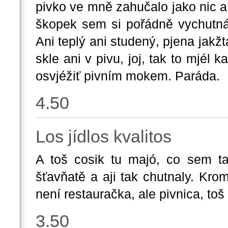
pivko ve mně zahučalo jako nic a
škopek sem si pořádně vychutnál
Ani teplý ani studený, pjena jakž
skle ani v pivu, joj, tak to mjél
osvjéžiť pivním mokem. Paráda.
4.50
Los jídlos kvalitos
A toš cosik tu majó, co sem tak
šťavňatě a aji tak chutnaly. Krom
není restauračka, ale pivnica, toš
3.50