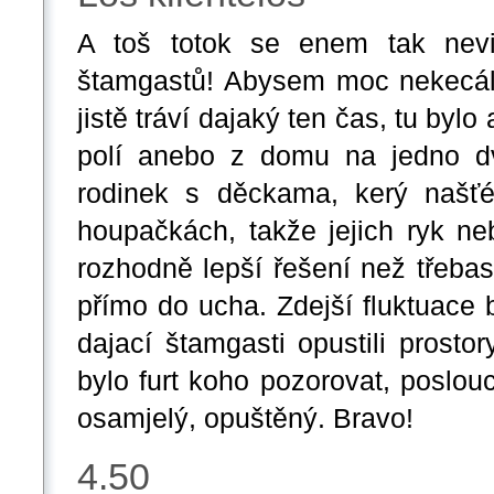
A toš totok se enem tak nevi
štamgastů! Abysem moc nekecál, 
jistě tráví dajaký ten čas, tu bylo 
polí anebo z domu na jedno dv
rodinek s děckama, kerý našťé
houpačkách, takže jejich ryk ne
rozhodně lepší řešení než třeba
přímo do ucha. Zdejší fluktuace
dajací štamgasti opustili prostory
bylo furt koho pozorovat, poslou
osamjelý, opuštěný. Bravo!
4.50