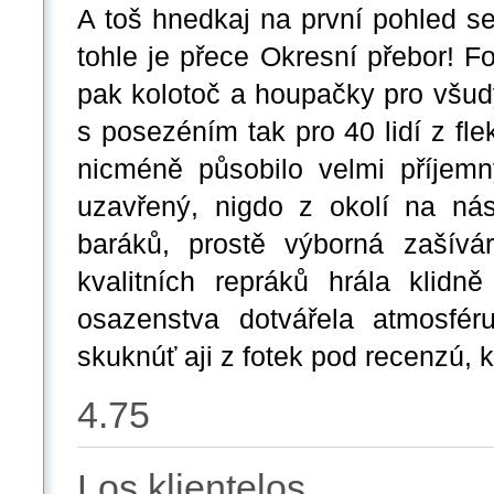
A toš hnedkaj na první pohled se
tohle je přece Okresní přebor! F
pak kolotoč a houpačky pro všud
s posezéním tak pro 40 lidí z fle
nicméně působilo velmi příjem
uzavřený, nigdo z okolí na ná
baráků, prostě výborná zašívá
kvalitních repráků hrála klidn
osazenstva dotvářela atmosfé
skuknúť aji z fotek pod recenzú, 
4.75
Los klientelos