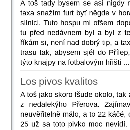
A toš tady bysem se asi nigdy n
taxa snažím furt byť něgde v hor
silnici. Tuto hospu mi ofšem do
tu před nedávnem byl a byl z te
říkám si, není nad dobrý tip, a t
trasu tak, abysem sjél do Příle
týto knajpy na fotbalovým hřišti ...
Los pivos kvalitos
A toš jako skoro fšude okolo, tak 
z nedalekýho Přerova. Zajímav
neuvěřitelně málo, a to 22 káčé,
25 už sa toto pivko moc nevidí. 