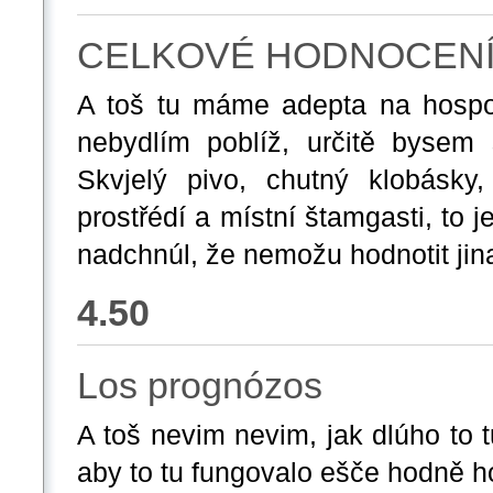
CELKOVÉ HODNOCEN
A toš tu máme adepta na hospo
nebydlím poblíž, určitě bysem 
Skvjelý pivo, chutný klobásky
prostřédí a místní štamgasti, to 
nadchnúl, že nemožu hodnotit ji
4.50
Los prognózos
A toš nevim nevim, jak dlúho to t
aby to tu fungovalo ešče hodně h