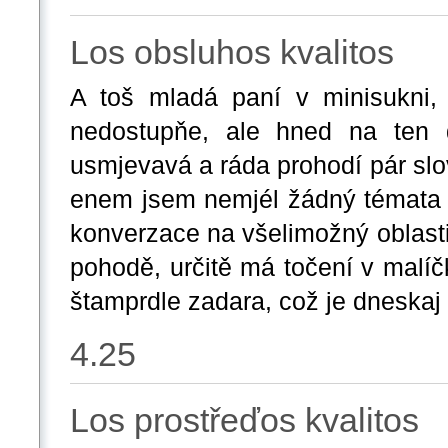
Los obsluhos kvalitos
A toš mladá paní v minisukni,
nedostupňe, ale hned na ten 
usmjevavá a ráda prohodí pár slo
enem jsem nemjél žádný témata k 
konverzace na všelimožný oblasti
pohodě, určitě má točení v malí
štamprdle zadara, což je dneskaj 
4.25
Los prostřeďos kvalitos