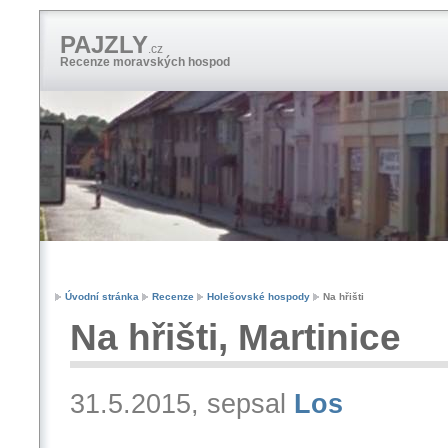
PAJZLY
.cz
Recenze moravských hospod
Úvodní stránka
Recenze
Holešovské hospody
Na hřišti
Na hřišti, Martinice
31.5.2015, sepsal
Los